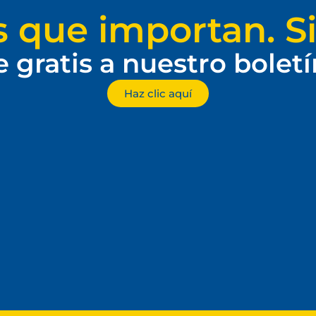
s que importan. Si
e gratis a nuestro bolet
Haz clic aquí