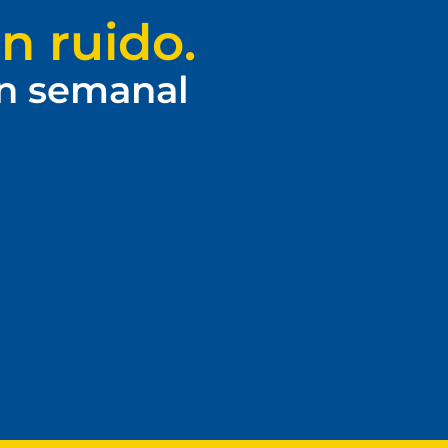
n ruido.
ín semanal