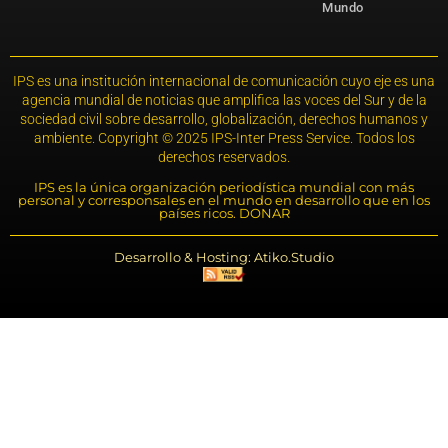
Mundo
IPS es una institución internacional de comunicación cuyo eje es una
agencia mundial de noticias que amplifica las voces del Sur y de la
sociedad civil sobre desarrollo, globalización, derechos humanos y
ambiente. Copyright © 2025 IPS-Inter Press Service. Todos los
derechos reservados.
IPS es la única organización periodística mundial con más
personal y corresponsales en el mundo en desarrollo que en los
países ricos. DONAR
Desarrollo & Hosting: Atiko.Studio