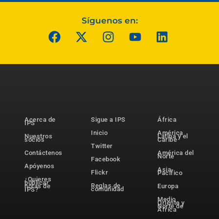
Síguenos en:
Acerca de
Sigue a IPS
África
IPS
Inicio
América
Nuestros
Latina y el
socios
Caribe
Twitter
Contáctenos
América del
Norte
Facebook
Apóyenos
Asia-
Flickr
Pacífico
¿Quieres
publicar
Reglas de
notas de
Europa
comunidad
IPS?
Medio
Oriente y
Norte de
África