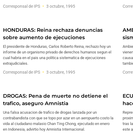
Corresponsal de IPS
3 octubre, 1995
Corre
HONDURAS: Reina rechaza denuncias
AMB
sobre aumento de ejecuciones
sis
El presidente de Honduras, Carlos Roberto Reina, rechazo hoy un
Ambie
informe de un organismo privado de derechos humanos segun el
vienen
cual habria en el pais una politica sistematica de ejecuciones
causa
extrajudiciales.
tambie
Corresponsal de IPS
3 octubre, 1995
Corre
DROGAS: Pena de muerte no detiene el
ECU
trafico, aseguro Amnistia
hac
Una falsa acusacion de trafico de drogas lanzada por un
Repres
contrabandista con que se topo por azar en un aeropuerto costo la
proxim
vida al ciudadano malasio Chan Ting Chong, ejecutado en enero
tras l
en Indonesia, advirtio hoy Amnistia Internacional.
este a