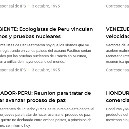
sponsal de IPS
3 octubre, 1995
Corresponsa
IENTE: Ecologistas de Peru vinculan
VENEZUEL
mos y pruebas nucleares
velocida
ntalistas de Peru estimaron hoy que los sismos que se
Sectores de l
 registrando en varios paises del oceano Pacifico serian
acelere realm
dos por las pruebas nucleares de Francia en Mururoa,
Monetario Inte
n a orillas del mayor oceano del mundo.
economica que
sponsal de IPS
3 octubre, 1995
Corresponsa
ADOR-PERU: Reunion para tratar de
HONDURA
er avanzar proceso de paz
comercia
entantes de Ecuador y Peru, se reuniran en esta capital el
Honduras y Mex
o jueves para tratar de hacer avanzar el proceso de paz,
productos del
a guerra no declarada entre ambos paises, a principios de
mexicano sin 
no, se informo hoy.