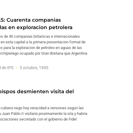
S: Cuarenta companias
das en exploracion petrolera
s de 40 companias britanicas e internacionales
 en esta capital a la primera presentacion formal de
s para la exploracion de petroleo en aguas de las
archipielago ocupado por Gran Bretana que Argentina
l de IPS
3 octubre, 1995
ispos desmienten visita del
 cubano nego hoy veracidad a versiones segun las
 Juan Pablo II visitaria proximamente la isla y habria
ociaciones secretads con el gobierno de Fidel