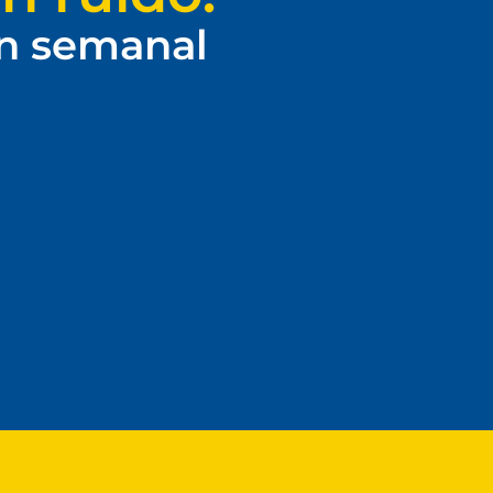
ín semanal