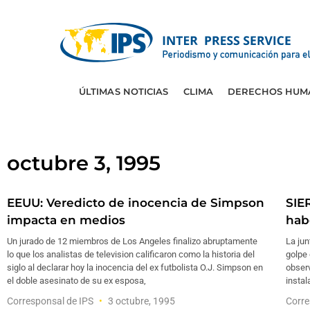
ÚLTIMAS NOTICIAS
CLIMA
DERECHOS HUM
octubre 3, 1995
EEUU: Veredicto de inocencia de Simpson
SIE
impacta en medios
hab
Un jurado de 12 miembros de Los Angeles finalizo abruptamente
La jun
lo que los analistas de television calificaron como la historia del
golpe 
siglo al declarar hoy la inocencia del ex futbolista O.J. Simpson en
observ
el doble asesinato de su ex esposa,
instal
Corresponsal de IPS
3 octubre, 1995
Corre