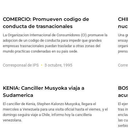
COMERCIO: Promueven codigo de
CHI
conducta de trasnacionales
nuc
La Organizacion Internacional de Consumidores (CI) promueve la
Una gr
adopcion de un codigo de conducta para impedir que grandes
ensayo
empresas trasnacionales puedan trasladar a otras zonas del
organi
mundo practicas condenadas en su pais sede.
prensa
Corresponsal de IPS
3 octubre, 1995
Corre
KENIA: Canciller Musyoka viaja a
BOS
Sudamerica
acu
El canciller de Kenia, Stephen Kalonzo Musyoka, llegara el
El eje
miercoles a Venezuela para una visita oficial hasta el viernes, y el
tras i
domingo seguira viaje a Chile, informo hoy la cancilleria
encla
venezolana.
las cu
serbio