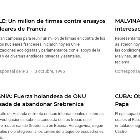
LE: Un millon de firmas contra ensayos
MALVINA
leares de Francia
interesa
an campana para reunir un millon de firmas en contra de los
Representante
s nucleares franceses iniciaron hoy en Chile
asistieron hoy
zaciones ecologistas y parlamentarios con el apoyo de la
las condicione
 y de diversas entidades privadas y estatales.
Malvinas, un 
reclama.
sponsal de IPS
3 octubre, 1995
Corresponsa
NIA: Fuerza holandesa de ONU
CUBA: Ob
sada de abandonar Srebrenica
Papa
rcito de Holanda enfrenta criticas internacionales e internas
El episcopado
nvestigaciones sobre la conducta de sus tropas en el
cuales el Papa
ve musulman de Srebrenica en Bosnia- Herzegovina, segun
entablado neg
ales no protegieron a los civiles del ataque de escuadrones
Castro.
s.