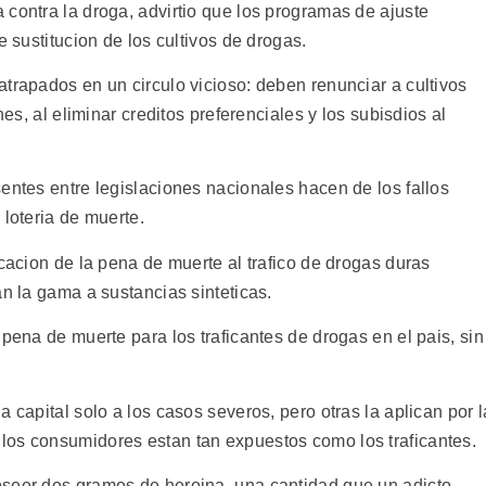
contra la droga, advirtio que los programas de ajuste
e sustitucion de los cultivos de drogas.
trapados en un circulo vicioso: deben renunciar a cultivos
nes, al eliminar creditos preferenciales y los subisdios al
entes entre legislaciones nacionales hacen de los fallos
 loteria de muerte.
icacion de la pena de muerte al trafico de drogas duras
an la gama a sustancias sinteticas.
 pena de muerte para los traficantes de drogas en el pais, sin
 capital solo a los casos severos, pero otras la aplican por l
los consumidores estan tan expuestos como los traficantes.
oseer dos gramos de heroina, una cantidad que un adicto