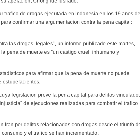
su apelacion, Chong fue fusilado.
or trafico de drogas ejecutada en Indonesia en los 19 anos d
o para confirmar una argumentacion contra la pena capital:
ra las drogas ilegales", un informe publicado este martes,
, la pena de muerte es "un castigo cruel, inhumano y
estadisticos para afirmar que la pena de muerte no puede
e estupefacientes.
uya legislacion preve la pena capital para delitos vinculado
 injusticia" de ejecuciones realizadas para combatir el trafico
 Iran por delitos relacionados con drogas desde el triunfo d
l consumo y el trafico se han incrementado.