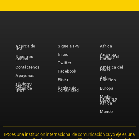
Acerca de
Sigue a IPS
África
IPS
Inicio
América
Nuestros
Latina y el
socios
Caribe
Twitter
Contáctenos
América del
Norte
Facebook
Apóyenos
Asia-
Flickr
Pacífico
¿Quieres
publicar
Reglas de
notas de
Europa
comunidad
IPS?
Medio
Oriente y
Norte de
África
Mundo
IPS es una institución internacional de comunicación cuyo eje es una