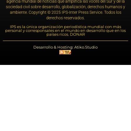
agencia mundial de noticias que amplifica las voces del Sur y de la
sociedad civil sobre desarrollo, globalización, derechos humanos y
ambiente. Copyright © 2025 IPS-Inter Press Service. Todos los
derechos reservados.
IPS es la única organización periodística mundial con más
personal y corresponsales en el mundo en desarrollo que en los
países ricos. DONAR
Desarrollo & Hosting: Atiko.Studio