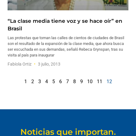
“La clase media tiene voz y se hace oír” en
Brasil
Las protestas que toman las calles de cientos de ciudades de Brasil
son el resultado de la expansión de la clase media, que ahora busca
ser escuchada en sus demandas, señaló Rebeca Grynspan, tras su
visita al país para inaugurar
Fabíola Ortiz
3 julio, 2013
1
2
3
4
5
6
7
8
9
10
11
12
Noticias que importan.