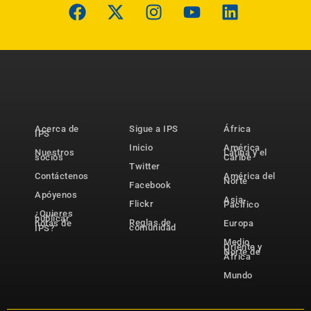
Acerca de
Sigue a IPS
África
IPS
Inicio
América
Nuestros
Latina y el
socios
Caribe
Twitter
Contáctenos
América del
Norte
Facebook
Apóyenos
Asia-
Flickr
Pacífico
¿Quieres
publicar
Reglas de
notas de
Europa
comunidad
IPS?
Medio
Oriente y
Norte de
África
Mundo