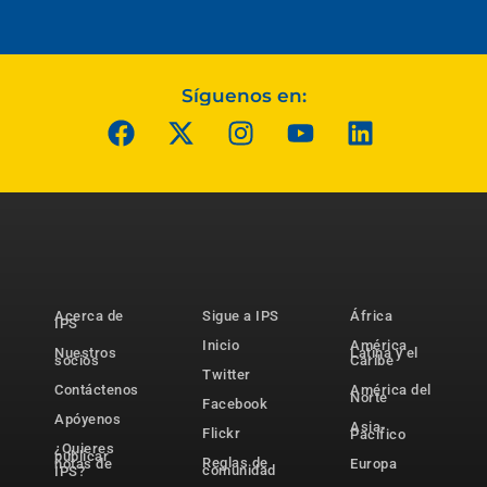
Síguenos en:
Acerca de
Sigue a IPS
África
IPS
Inicio
América
Nuestros
Latina y el
socios
Caribe
Twitter
Contáctenos
América del
Norte
Facebook
Apóyenos
Asia-
Flickr
Pacífico
¿Quieres
publicar
Reglas de
notas de
Europa
comunidad
IPS?