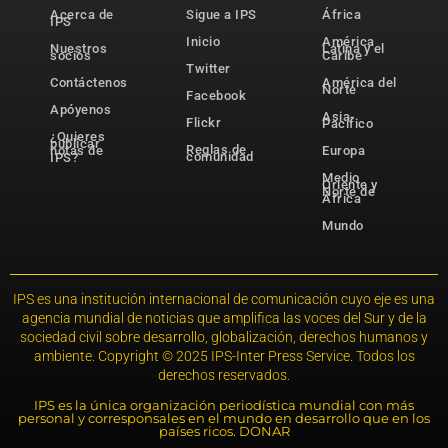
Acerca de
Sigue a IPS
África
IPS
Inicio
América
Nuestros
Latina y el
socios
Caribe
Twitter
Contáctenos
América del
Norte
Facebook
Apóyenos
Asia-
Flickr
Pacífico
¿Quieres
publicar
Reglas de
notas de
Europa
comunidad
IPS?
Medio
Oriente y
Norte de
África
Mundo
IPS es una institución internacional de comunicación cuyo eje es una
agencia mundial de noticias que amplifica las voces del Sur y de la
sociedad civil sobre desarrollo, globalización, derechos humanos y
ambiente. Copyright © 2025 IPS-Inter Press Service. Todos los
derechos reservados.
IPS es la única organización periodística mundial con más
personal y corresponsales en el mundo en desarrollo que en los
países ricos. DONAR