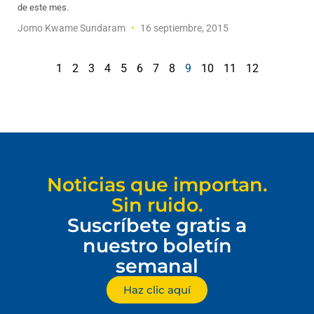
de este mes.
Jomo Kwame Sundaram
16 septiembre, 2015
1
2
3
4
5
6
7
8
9
10
11
12
Noticias que importan.
Sin ruido.
Suscríbete gratis a
nuestro boletín
semanal
Haz clic aquí