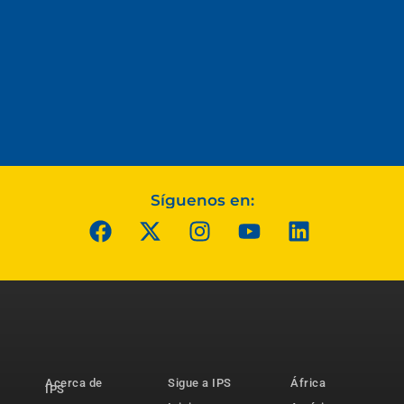
Síguenos en:
Acerca de
Sigue a IPS
África
IPS