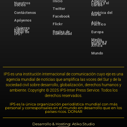
Inicio
América
Nuestros
Latina y el
socios
Caribe
Twitter
Contáctenos
América del
Norte
Facebook
Apóyenos
Asia-
Flickr
Pacífico
¿Quieres
publicar
Reglas de
notas de
Europa
comunidad
IPS?
Medio
Oriente y
Norte de
África
Mundo
IPS es una institución internacional de comunicación cuyo eje es una
agencia mundial de noticias que amplifica las voces del Sur y de la
sociedad civil sobre desarrollo, globalización, derechos humanos y
ambiente. Copyright © 2025 IPS-Inter Press Service. Todos los
derechos reservados.
IPS es la única organización periodística mundial con más
personal y corresponsales en el mundo en desarrollo que en los
países ricos. DONAR
Desarrollo & Hosting: Atiko.Studio