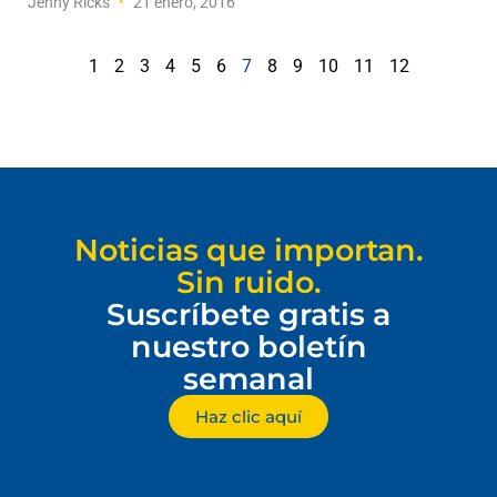
Jenny Ricks
21 enero, 2016
1
2
3
4
5
6
7
8
9
10
11
12
Noticias que importan.
Sin ruido.
Suscríbete gratis a
nuestro boletín
semanal
Haz clic aquí