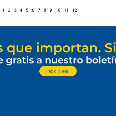
1
2
3
4
5
6
7
8
9
10
11
12
s que importan. Si
e gratis a nuestro bolet
Haz clic aquí