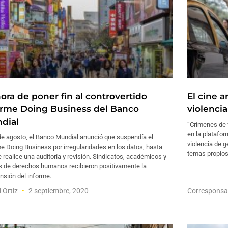
hora de poner fin al controvertido
El cine 
orme Doing Business del Banco
violenci
dial
“Crímenes de f
en la platafor
de agosto, el Banco Mundial anunció que suspendía el
violencia de g
e Doing Business por irregularidades en los datos, hasta
temas propios
 realice una auditoría y revisión. Sindicatos, académicos y
s de derechos humanos recibieron positivamente la
nsión del informe.
l Ortiz
2 septiembre, 2020
Corresponsa