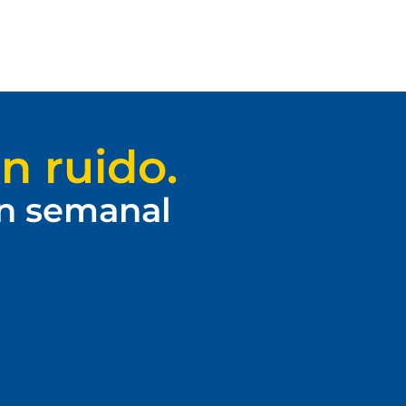
n ruido.
ín semanal