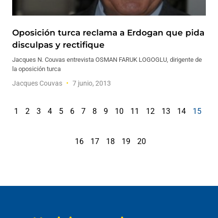
Oposición turca reclama a Erdogan que pida
disculpas y rectifique
Jacques N. Couvas entrevista OSMAN FARUK LOGOGLU, dirigente de
la oposición turca
Jacques Couvas
7 junio, 2013
1
2
3
4
5
6
7
8
9
10
11
12
13
14
15
16
17
18
19
20