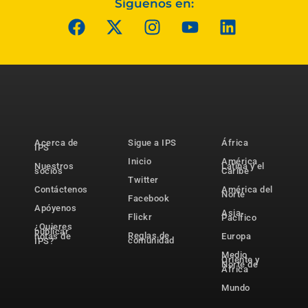
Síguenos en:
Acerca de
Sigue a IPS
África
IPS
Inicio
América
Nuestros
Latina y el
socios
Caribe
Twitter
Contáctenos
América del
Norte
Facebook
Apóyenos
Asia-
Flickr
Pacífico
¿Quieres
publicar
Reglas de
notas de
Europa
comunidad
IPS?
Medio
Oriente y
Norte de
África
Mundo