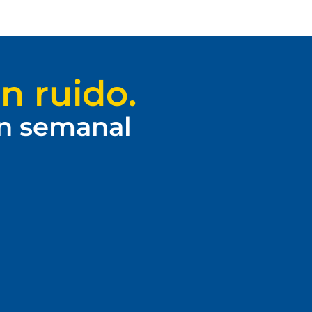
n ruido.
ín semanal