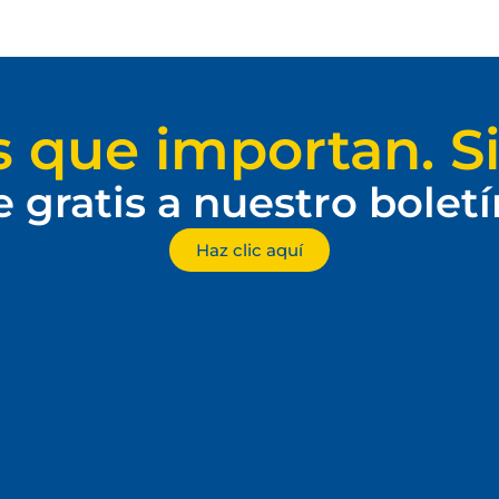
s que importan. Si
e gratis a nuestro bolet
Haz clic aquí