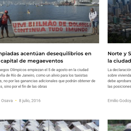
mpiadas acentúan desequilibrios en
Norte y 
, capital de megaeventos
la ciuda
uegos Olímpicos empiezan el 5 de agosto en la ciudad
La declaració
eña de Río de Janeiro, como un alivio para los taxistas
sobre vivienda
s, no por las ganancias adicionales que podrán obtener de
debe aprobarse
as, sino por el fin de las obras
las posiciones
o Osava
8 julio, 2016
Emilio Godo