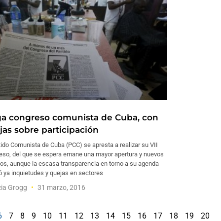
ga congreso comunista de Cuba, con
jas sobre participación
tido Comunista de Cuba (PCC) se apresta a realizar su VII
eso, del que se espera emane una mayor apertura y nuevos
os, aunque la escasa transparencia en torno a su agenda
 ya inquietudes y quejas en sectores
cia Grogg
31 marzo, 2016
6
7
8
9
10
11
12
13
14
15
16
17
18
19
20