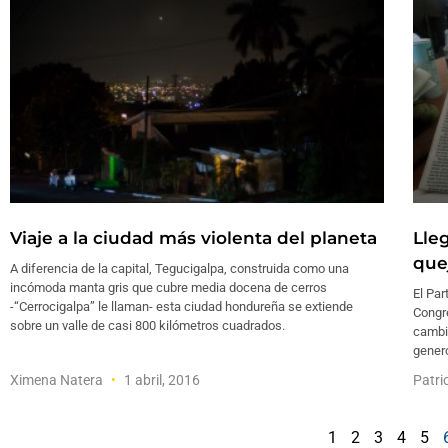
Viaje a la ciudad más violenta del planeta
Lle
que
A diferencia de la capital, Tegucigalpa, construida como una
incómoda manta gris que cubre media docena de cerros
El Par
-“Cerrocigalpa” le llaman- esta ciudad hondureña se extiende
Congr
sobre un valle de casi 800 kilómetros cuadrados.
cambi
generó
Ximena Natera
1 abril, 2016
Patri
1
2
3
4
5