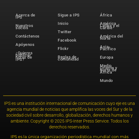
Acerca de
Sigue a IPS
África
IPS
Inicio
América
Nuestros
Latina y el
socios
Caribe
Twitter
Contáctenos
América del
Norte
Facebook
Apóyenos
Asia-
Flickr
Pacífico
¿Quieres
publicar
Reglas de
notas de
Europa
comunidad
IPS?
Medio
Oriente y
Norte de
África
Mundo
IPS es una institución internacional de comunicación cuyo eje es una
agencia mundial de noticias que amplifica las voces del Sur y de la
sociedad civil sobre desarrollo, globalización, derechos humanos y
ambiente. Copyright © 2025 IPS-Inter Press Service. Todos los
derechos reservados.
IPS es la única organización periodística mundial con más