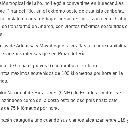
ión tropical del año, no llegó a convertirse en huracán.
Las
e Pinar del Río, en el extremo oeste de esta isla caribeña,
se instaló un área de bajas presiones localizada en el Golfo
, se transformó en Andrea, con vientos máximos sostenidos 
s.
ncias de Artemisa y Mayabeque, aledañas a la urbe capitalina
nes menos intensas que en Pinar del Río.
tal de Cuba el jueves 6 con rumbo a territorio
entos máximos sostenidos de 100 kilómetros por hora en la
rida.
ntro Nacional de Huracanes (CNH) de Estados Unidos, se
azándose cerca de la costa este de ese país hasta este
 de 75 kilómetros por hora.
uracán categoría uno cuando sus vientos alcanzan entre 118 