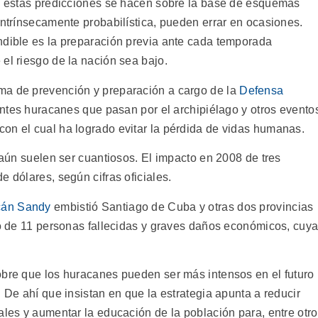
ue estas predicciones se hacen sobre la base de esquemas
intrínsecamente probabilística, pueden errar en ocasiones.
ndible es la preparación previa ante cada temporada
el riesgo de la nación sea bajo.
ma de prevención y preparación a cargo de la
Defensa
entes huracanes que pasan por el archipiélago y otros evento
on el cual ha logrado evitar la pérdida de vidas humanas.
s aún suelen ser cuantiosos. El impacto en 2008 de tres
e dólares, según cifras oficiales.
cán Sandy
embistió Santiago de Cuba y otras dos provincias
ldo de 11 personas fallecidas y graves daños económicos, cuy
obre que los huracanes pueden ser más intensos en el futuro
. De ahí que insistan en que la estrategia apunta a reducir
ales y aumentar la educación de la población para, entre otr