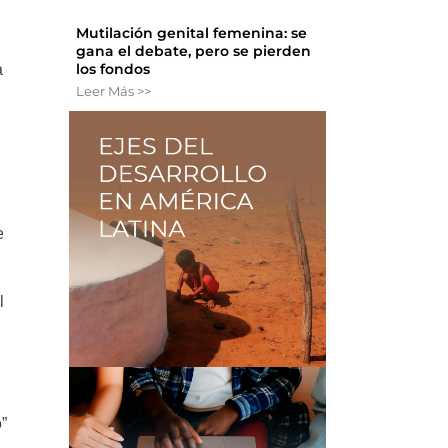
Mutilación genital femenina: se
gana el debate, pero se pierden
los fondos
a
Leer Más >>
e
l
o”