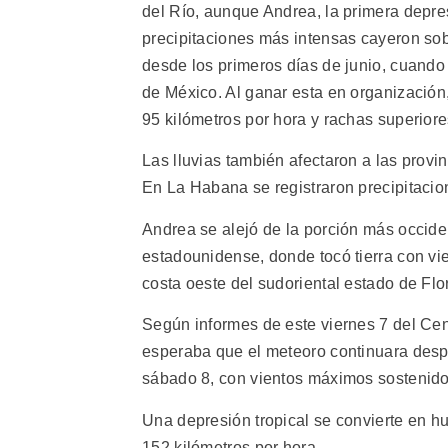
del Río, aunque Andrea, la primera depres
precipitaciones más intensas cayeron sobr
desde los primeros días de junio, cuando 
de México. Al ganar esta en organización
95 kilómetros por hora y rachas superiore
Las lluvias también afectaron a las provi
En La Habana se registraron precipitacio
Andrea se alejó de la porción más occiden
estadounidense, donde tocó tierra con vi
costa oeste del sudoriental estado de Flo
Según informes de este viernes 7 del Ce
esperaba que el meteoro continuara despl
sábado 8, con vientos máximos sostenidos
Una depresión tropical se convierte en h
152 kilómetros por hora.