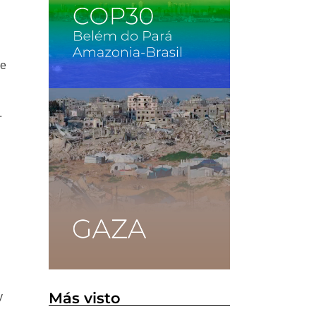
de
.
Más visto
y