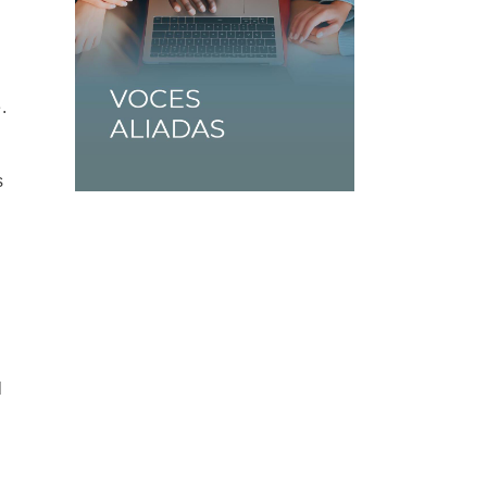
.
s
l