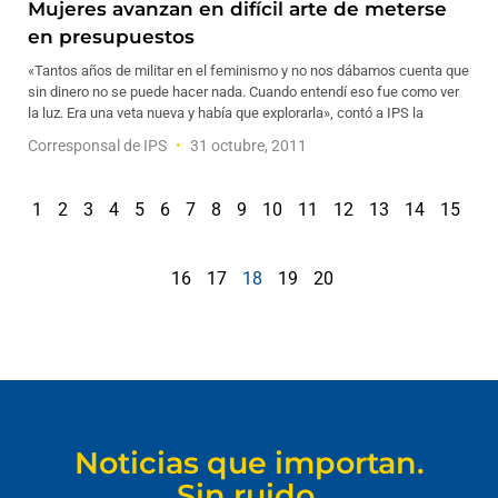
Mujeres avanzan en difícil arte de meterse
en presupuestos
«Tantos años de militar en el feminismo y no nos dábamos cuenta que
sin dinero no se puede hacer nada. Cuando entendí eso fue como ver
la luz. Era una veta nueva y había que explorarla», contó a IPS la
Corresponsal de IPS
31 octubre, 2011
1
2
3
4
5
6
7
8
9
10
11
12
13
14
15
16
17
18
19
20
Noticias que importan.
Sin ruido.