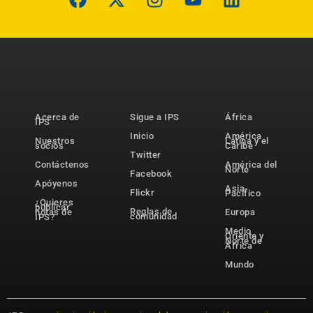
Acerca de
Sigue a IPS
África
IPS
Inicio
América
Nuestros
Latina y el
socios
Caribe
Twitter
Contáctenos
América del
Norte
Facebook
Apóyenos
Asia-
Flickr
Pacífico
¿Quieres
publicar
Reglas de
notas de
Europa
comunidad
IPS?
Medio
Oriente y
Norte de
África
Mundo