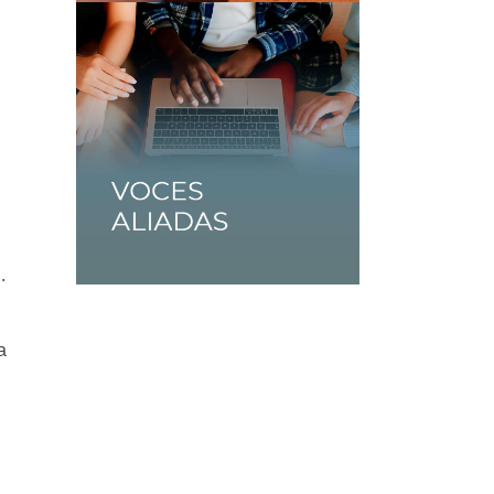
.
a
s