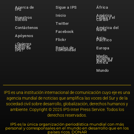
Acerca de
Sigue a IPS
África
IPS
Inicio
América
Nuestros
Latina y el
socios
Caribe
Twitter
Contáctenos
América del
Norte
Facebook
Apóyenos
Asia-
Flickr
Pacífico
¿Quieres
publicar
Reglas de
notas de
Europa
comunidad
IPS?
Medio
Oriente y
Norte de
África
Mundo
IPS es una institución internacional de comunicación cuyo eje es una
agencia mundial de noticias que amplifica las voces del Sur y de la
sociedad civil sobre desarrollo, globalización, derechos humanos y
ambiente. Copyright © 2025 IPS-Inter Press Service. Todos los
derechos reservados.
IPS es la única organización periodística mundial con más
personal y corresponsales en el mundo en desarrollo que en los
países ricos. DONAR