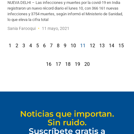
NUEVA DELHI – Las infecciones y muertes por la covid-19 en India
registraron un nuevo récord diario el lunes 10, con 366 161 nuevas
infecciones y 3754 muertes, según informó el Ministerio de Sanidad,
lo que eleva la cifra total
Sania Farooqui
11 mayo, 2021
1
2
3
4
5
6
7
8
9
10
11
12
13
14
15
16
17
18
19
20
Noticias que importan.
Sin ruido.
Suscríbete gratis a