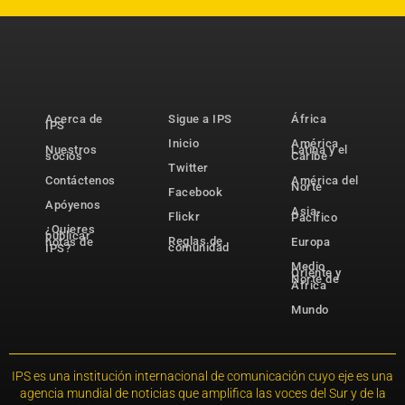
Acerca de
Sigue a IPS
África
IPS
Inicio
América
Nuestros
Latina y el
socios
Caribe
Twitter
Contáctenos
América del
Norte
Facebook
Apóyenos
Asia-
Flickr
Pacífico
¿Quieres
publicar
Reglas de
notas de
Europa
comunidad
IPS?
Medio
Oriente y
Norte de
África
Mundo
IPS es una institución internacional de comunicación cuyo eje es una
agencia mundial de noticias que amplifica las voces del Sur y de la