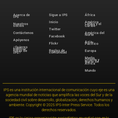
Acerca de
Sigue a IPS
África
IPS
Inicio
América
Nuestros
Latina y el
socios
Caribe
Twitter
Contáctenos
América del
Norte
Facebook
Apóyenos
Asia-
Flickr
Pacífico
¿Quieres
publicar
Reglas de
notas de
Europa
comunidad
IPS?
Medio
Oriente y
Norte de
África
Mundo
IPS es una institución internacional de comunicación cuyo eje es una
agencia mundial de noticias que amplifica las voces del Sur y de la
sociedad civil sobre desarrollo, globalización, derechos humanos y
ambiente. Copyright © 2025 IPS-Inter Press Service. Todos los
derechos reservados.
IPS es la única organización periodística mundial con más