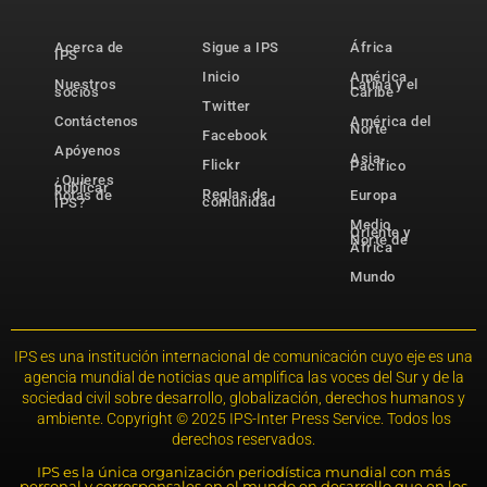
Acerca de
Sigue a IPS
África
IPS
Inicio
América
Nuestros
Latina y el
socios
Caribe
Twitter
Contáctenos
América del
Norte
Facebook
Apóyenos
Asia-
Flickr
Pacífico
¿Quieres
publicar
Reglas de
notas de
Europa
comunidad
IPS?
Medio
Oriente y
Norte de
África
Mundo
IPS es una institución internacional de comunicación cuyo eje es una
agencia mundial de noticias que amplifica las voces del Sur y de la
sociedad civil sobre desarrollo, globalización, derechos humanos y
ambiente. Copyright © 2025 IPS-Inter Press Service. Todos los
derechos reservados.
IPS es la única organización periodística mundial con más
personal y corresponsales en el mundo en desarrollo que en los