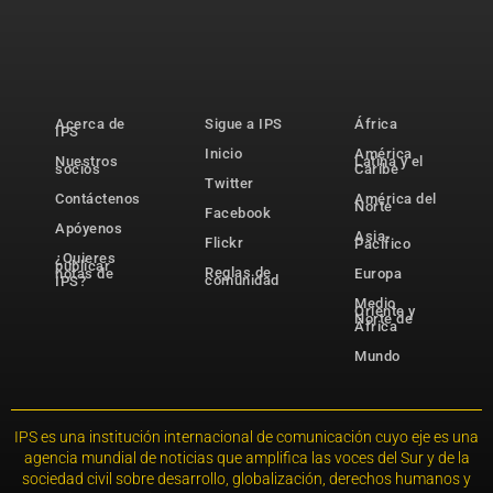
Acerca de
Sigue a IPS
África
IPS
Inicio
América
Nuestros
Latina y el
socios
Caribe
Twitter
Contáctenos
América del
Norte
Facebook
Apóyenos
Asia-
Flickr
Pacífico
¿Quieres
publicar
Reglas de
notas de
Europa
comunidad
IPS?
Medio
Oriente y
Norte de
África
Mundo
IPS es una institución internacional de comunicación cuyo eje es una
agencia mundial de noticias que amplifica las voces del Sur y de la
sociedad civil sobre desarrollo, globalización, derechos humanos y