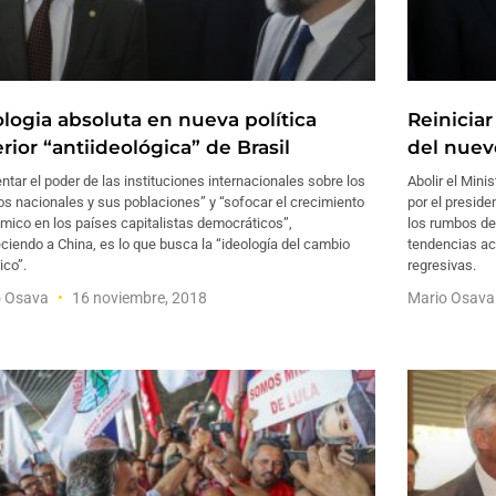
ologia absoluta en nueva política
Reiniciar
rior “antiideológica” de Brasil
del nuev
tar el poder de las instituciones internacionales sobre los
Abolir el Mini
s nacionales y sus poblaciones” y “sofocar el crecimiento
por el presiden
mico en los países capitalistas democráticos”,
los rumbos de 
ciendo a China, es lo que busca la “ideología del cambio
tendencias ac
ico”.
regresivas.
o Osava
16 noviembre, 2018
Mario Osav