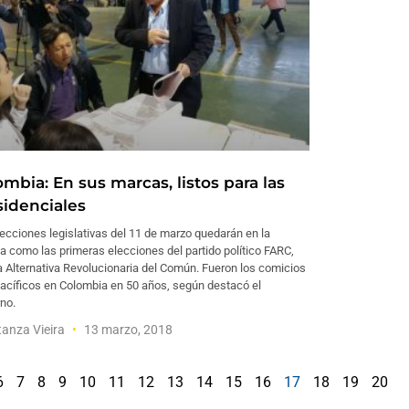
mbia: En sus marcas, listos para las
sidenciales
ecciones legislativas del 11 de marzo quedarán en la
ia como las primeras elecciones del partido político FARC,
 Alternativa Revolucionaria del Común. Fueron los comicios
acíficos en Colombia en 50 años, según destacó el
no.
anza Vieira
13 marzo, 2018
6
7
8
9
10
11
12
13
14
15
16
17
18
19
20