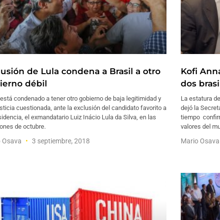
lusión de Lula condena a Brasil a otro
Kofi Ann
ierno débil
dos bras
 está condenado a tener otro gobierno de baja legitimidad y
La estatura d
sticia cuestionada, ante la exclusión del candidato favorito a
dejó la Secret
sidencia, el exmandatario Luiz Inácio Lula da Silva, en las
tiempo confirm
ones de octubre.
valores del mu
o Osava
3 septiembre, 2018
Mario Osav