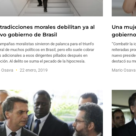
tradicciones morales debilitan ya al
Una mujer
vo gobierno de Brasil
gobierno
mpañas moralistas sirvieron de palanca para el triunfo
“Combatir la i
ral de muchos políticos en Brasil, pero ello suele cobrar
reiteradas pr
 adicionales a esos dirigentes pillados después en
nuevo presiden
ción. Al delito se suma el pecado de la hipocresía.
destacó su mu
o Osava
22 enero, 2019
Mario Osav