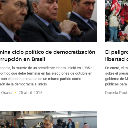
mina ciclo político de democratización
El peligr
orrupción en Brasil
libertad
agedia, la muerte de un presidente electo, inició en 1985 el
En enero, el m
político que debe terminar en las elecciones de octubre en
sobre el pres
l, con el poder en manos de un mismo partido como
gobierno de M
ón de la democracia al inicio
públicas para 
o Osava
25 abril, 2018
Daniela Pas