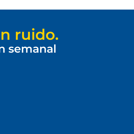
n ruido.
ín semanal