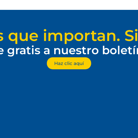
s que importan. Si
e gratis a nuestro bolet
Haz clic aquí