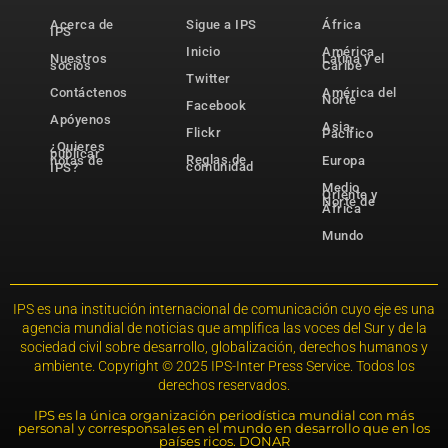
Acerca de
Sigue a IPS
África
IPS
Inicio
América
Nuestros
Latina y el
socios
Caribe
Twitter
Contáctenos
América del
Norte
Facebook
Apóyenos
Asia-
Flickr
Pacífico
¿Quieres
publicar
Reglas de
notas de
Europa
comunidad
IPS?
Medio
Oriente y
Norte de
África
Mundo
IPS es una institución internacional de comunicación cuyo eje es una
agencia mundial de noticias que amplifica las voces del Sur y de la
sociedad civil sobre desarrollo, globalización, derechos humanos y
ambiente. Copyright © 2025 IPS-Inter Press Service. Todos los
derechos reservados.
IPS es la única organización periodística mundial con más
personal y corresponsales en el mundo en desarrollo que en los
países ricos. DONAR