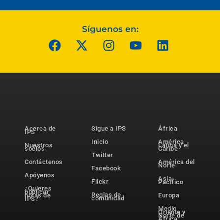
Síguenos en:
Acerca de
Sigue a IPS
África
IPS
Inicio
América
Nuestros
Latina y el
socios
Caribe
Twitter
Contáctenos
América del
Norte
Facebook
Apóyenos
Asia-
Flickr
Pacífico
¿Quieres
publicar
Reglas de
notas de
Europa
comunidad
IPS?
Medio
Oriente y
Norte de
África