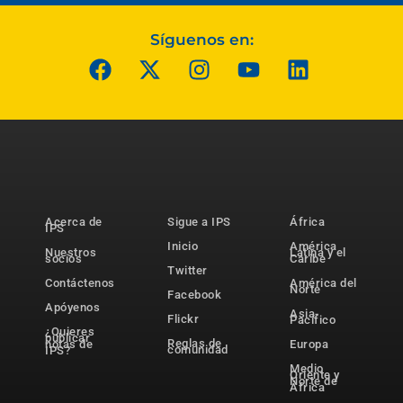
Síguenos en:
Acerca de
Sigue a IPS
África
IPS
Inicio
América
Nuestros
Latina y el
socios
Caribe
Twitter
Contáctenos
América del
Norte
Facebook
Apóyenos
Asia-
Flickr
Pacífico
¿Quieres
publicar
Reglas de
notas de
Europa
comunidad
IPS?
Medio
Oriente y
Norte de
África