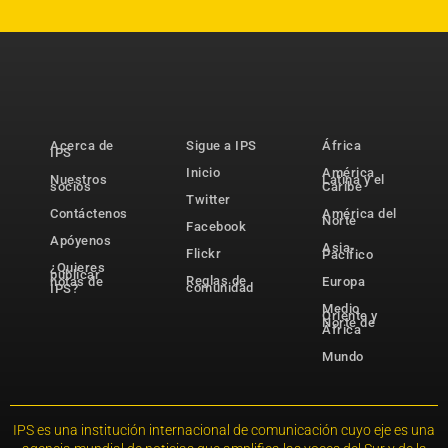
Acerca de
Sigue a IPS
África
IPS
Inicio
América
Nuestros
Latina y el
socios
Caribe
Twitter
Contáctenos
América del
Norte
Facebook
Apóyenos
Asia-
Flickr
Pacífico
¿Quieres
publicar
Reglas de
notas de
Europa
comunidad
IPS?
Medio
Oriente y
Norte de
África
Mundo
IPS es una institución internacional de comunicación cuyo eje es una