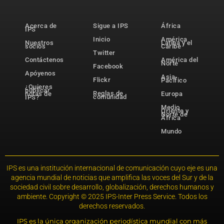
Acerca de
Sigue a IPS
África
IPS
Inicio
América
Nuestros
Latina y el
socios
Caribe
Twitter
Contáctenos
América del
Norte
Facebook
Apóyenos
Asia-
Flickr
Pacífico
¿Quieres
publicar
Reglas de
notas de
Europa
comunidad
IPS?
Medio
Oriente y
Norte de
África
Mundo
IPS es una institución internacional de comunicación cuyo eje es una
agencia mundial de noticias que amplifica las voces del Sur y de la
sociedad civil sobre desarrollo, globalización, derechos humanos y
ambiente. Copyright © 2025 IPS-Inter Press Service. Todos los
derechos reservados.
IPS es la única organización periodística mundial con más