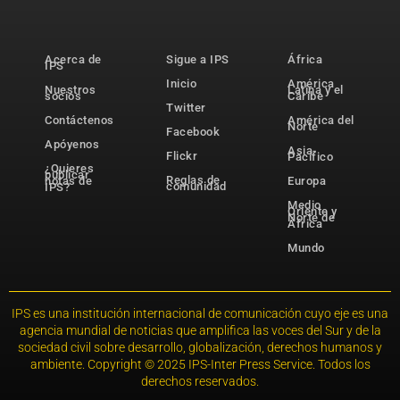
Acerca de
Sigue a IPS
África
IPS
Inicio
América
Nuestros
Latina y el
socios
Caribe
Twitter
Contáctenos
América del
Norte
Facebook
Apóyenos
Asia-
Flickr
Pacífico
¿Quieres
publicar
Reglas de
notas de
Europa
comunidad
IPS?
Medio
Oriente y
Norte de
África
Mundo
IPS es una institución internacional de comunicación cuyo eje es una
agencia mundial de noticias que amplifica las voces del Sur y de la
sociedad civil sobre desarrollo, globalización, derechos humanos y
ambiente. Copyright © 2025 IPS-Inter Press Service. Todos los
derechos reservados.