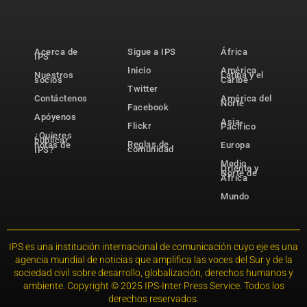
Acerca de
Sigue a IPS
África
IPS
Inicio
América
Nuestros
Latina y el
socios
Caribe
Twitter
Contáctenos
América del
Norte
Facebook
Apóyenos
Asia-
Flickr
Pacífico
¿Quieres
publicar
Reglas de
notas de
Europa
comunidad
IPS?
Medio
Oriente y
Norte de
África
Mundo
IPS es una institución internacional de comunicación cuyo eje es una
agencia mundial de noticias que amplifica las voces del Sur y de la
sociedad civil sobre desarrollo, globalización, derechos humanos y
ambiente. Copyright © 2025 IPS-Inter Press Service. Todos los
derechos reservados.