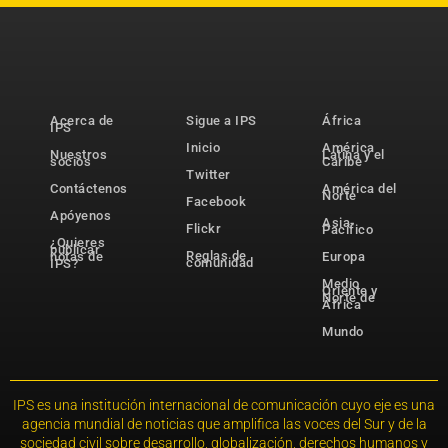
Acerca de
Sigue a IPS
África
IPS
Inicio
América
Nuestros
Latina y el
socios
Caribe
Twitter
Contáctenos
América del
Norte
Facebook
Apóyenos
Asia-
Flickr
Pacífico
¿Quieres
publicar
Reglas de
notas de
Europa
comunidad
IPS?
Medio
Oriente y
Norte de
África
Mundo
IPS es una institución internacional de comunicación cuyo eje es una
agencia mundial de noticias que amplifica las voces del Sur y de la
sociedad civil sobre desarrollo, globalización, derechos humanos y