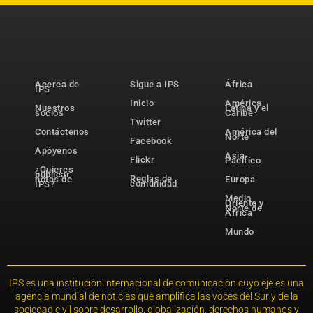
Acerca de
Sigue a IPS
África
IPS
Inicio
América
Nuestros
Latina y el
socios
Caribe
Twitter
Contáctenos
América del
Norte
Facebook
Apóyenos
Asia-
Flickr
Pacífico
¿Quieres
publicar
Reglas de
notas de
Europa
comunidad
IPS?
Medio
Oriente y
Norte de
África
Mundo
IPS es una institución internacional de comunicación cuyo eje es una
agencia mundial de noticias que amplifica las voces del Sur y de la
sociedad civil sobre desarrollo, globalización, derechos humanos y