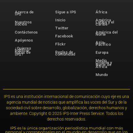
Acerca de
Sigue a IPS
África
IPS
Inicio
América
Nuestros
Latina y el
socios
Caribe
Twitter
Contáctenos
América del
Norte
Facebook
Apóyenos
Asia-
Flickr
Pacífico
¿Quieres
publicar
Reglas de
notas de
Europa
comunidad
IPS?
Medio
Oriente y
Norte de
África
Mundo
IPS es una institución internacional de comunicación cuyo eje es una
agencia mundial de noticias que amplifica las voces del Sur y de la
sociedad civil sobre desarrollo, globalización, derechos humanos y
ambiente. Copyright © 2025 IPS-Inter Press Service. Todos los
derechos reservados.
IPS es la única organización periodística mundial con más
personal y corresponsales en el mundo en desarrollo que en los