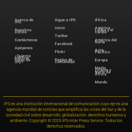
Acerca de
Sigue a IPS
África
IPS
Inicio
América
Nuestros
Latina y el
socios
Caribe
Twitter
Contáctenos
América del
Norte
Facebook
Apóyenos
Asia-
Flickr
Pacífico
¿Quieres
publicar
Reglas de
notas de
Europa
comunidad
IPS?
Medio
Oriente y
Norte de
África
Mundo
IPS es una institución internacional de comunicación cuyo eje es una
agencia mundial de noticias que amplifica las voces del Sur y de la
sociedad civil sobre desarrollo, globalización, derechos humanos y
ambiente. Copyright © 2025 IPS-Inter Press Service. Todos los
derechos reservados.