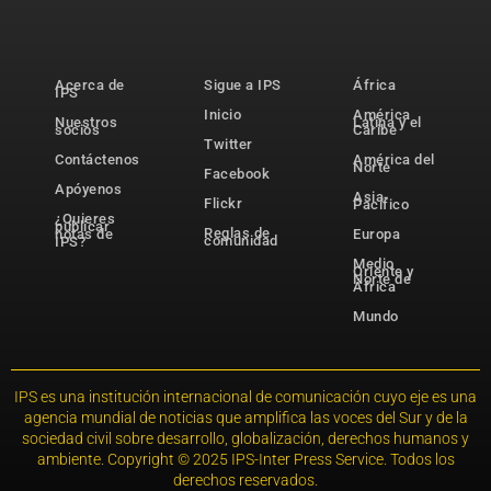
Acerca de
Sigue a IPS
África
IPS
Inicio
América
Nuestros
Latina y el
socios
Caribe
Twitter
Contáctenos
América del
Norte
Facebook
Apóyenos
Asia-
Flickr
Pacífico
¿Quieres
publicar
Reglas de
notas de
Europa
comunidad
IPS?
Medio
Oriente y
Norte de
África
Mundo
IPS es una institución internacional de comunicación cuyo eje es una
agencia mundial de noticias que amplifica las voces del Sur y de la
sociedad civil sobre desarrollo, globalización, derechos humanos y
ambiente. Copyright © 2025 IPS-Inter Press Service. Todos los
derechos reservados.