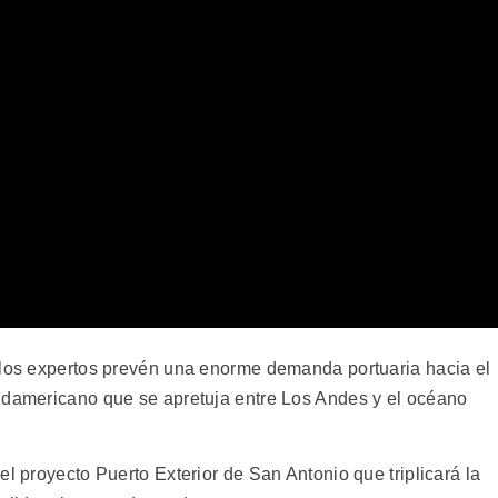
 los expertos prevén una enorme demanda portuaria hacia el
udamericano que se apretuja entre Los Andes y el océano
el proyecto Puerto Exterior de San Antonio que triplicará la