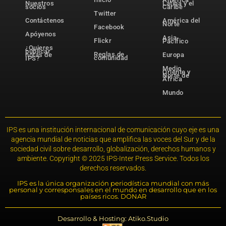
Nuestros
Latina y el
socios
Caribe
Twitter
Contáctenos
América del
Norte
Facebook
Apóyenos
Asia-
Flickr
Pacífico
¿Quieres
publicar
Reglas de
notas de
Europa
comunidad
IPS?
Medio
Oriente y
Norte de
África
Mundo
IPS es una institución internacional de comunicación cuyo eje es una
agencia mundial de noticias que amplifica las voces del Sur y de la
sociedad civil sobre desarrollo, globalización, derechos humanos y
ambiente. Copyright © 2025 IPS-Inter Press Service. Todos los
derechos reservados.
IPS es la única organización periodística mundial con más
personal y corresponsales en el mundo en desarrollo que en los
países ricos. DONAR
Desarrollo & Hosting: Atiko.Studio