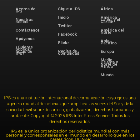
Acerca de
Sigue a IPS
África
IPS
Inicio
América
Nuestros
Latina y el
socios
Caribe
Twitter
Contáctenos
América del
Norte
Facebook
Apóyenos
Asia-
Flickr
Pacífico
¿Quieres
publicar
Reglas de
notas de
Europa
comunidad
IPS?
Medio
Oriente y
Norte de
África
Mundo
IPS es una institución internacional de comunicación cuyo eje es una
agencia mundial de noticias que amplifica las voces del Sur y de la
sociedad civil sobre desarrollo, globalización, derechos humanos y
ambiente. Copyright © 2025 IPS-Inter Press Service. Todos los
derechos reservados.
IPS es la única organización periodística mundial con más
personal y corresponsales en el mundo en desarrollo que en los
países ricos. DONAR