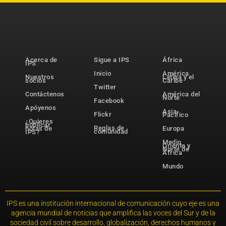
Acerca de
Sigue a IPS
África
IPS
Inicio
América
Nuestros
Latina y el
socios
Caribe
Twitter
Contáctenos
América del
Norte
Facebook
Apóyenos
Asia-
Flickr
Pacífico
¿Quieres
publicar
Reglas de
notas de
Europa
comunidad
IPS?
Medio
Oriente y
Norte de
África
Mundo
IPS es una institución internacional de comunicación cuyo eje es una
agencia mundial de noticias que amplifica las voces del Sur y de la
sociedad civil sobre desarrollo, globalización, derechos humanos y