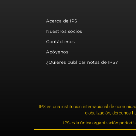
Acerca de IPS
Nuestros socios
Contáctenos
Apóyenos
¿Quieres publicar notas de IPS?
IPS es una institución internacional de comunicac
globalización, derechos 
IPS es la única organización periodí