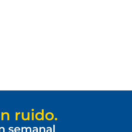
n ruido.
ín semanal