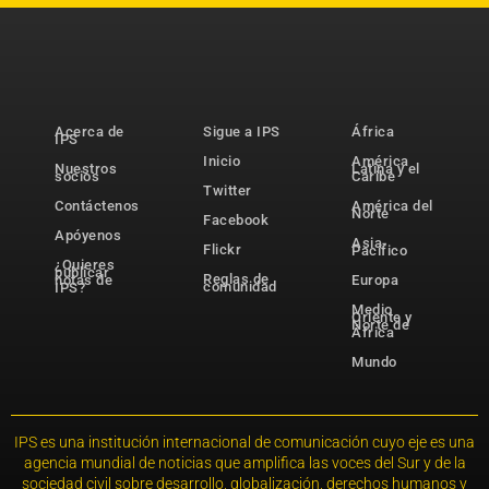
Acerca de
Sigue a IPS
África
IPS
Inicio
América
Nuestros
Latina y el
socios
Caribe
Twitter
Contáctenos
América del
Norte
Facebook
Apóyenos
Asia-
Flickr
Pacífico
¿Quieres
publicar
Reglas de
notas de
Europa
comunidad
IPS?
Medio
Oriente y
Norte de
África
Mundo
IPS es una institución internacional de comunicación cuyo eje es una
agencia mundial de noticias que amplifica las voces del Sur y de la
sociedad civil sobre desarrollo, globalización, derechos humanos y