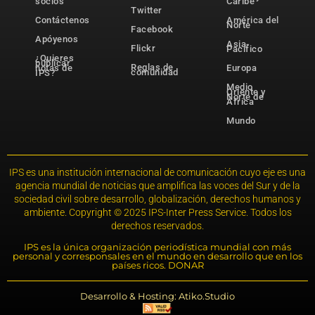
socios
Caribe
Twitter
Contáctenos
América del
Norte
Facebook
Apóyenos
Asia-
Flickr
Pacífico
¿Quieres
publicar
Reglas de
notas de
Europa
comunidad
IPS?
Medio
Oriente y
Norte de
África
Mundo
IPS es una institución internacional de comunicación cuyo eje es una
agencia mundial de noticias que amplifica las voces del Sur y de la
sociedad civil sobre desarrollo, globalización, derechos humanos y
ambiente. Copyright © 2025 IPS-Inter Press Service. Todos los
derechos reservados.
IPS es la única organización periodística mundial con más
personal y corresponsales en el mundo en desarrollo que en los
países ricos. DONAR
Desarrollo & Hosting: Atiko.Studio