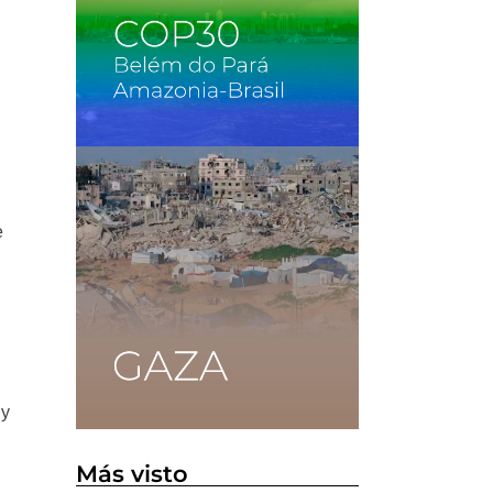
e
 y
Más visto