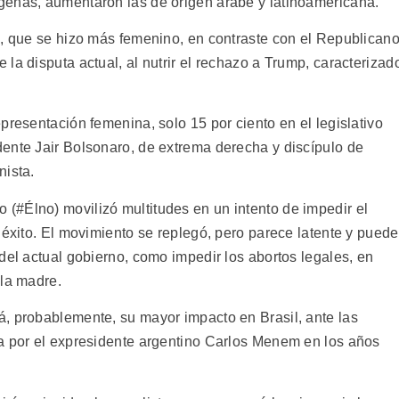
genas, aumentaron las de origen árabe y latinoamericana.
a, que se hizo más femenino, en contraste con el Republicano
la disputa actual, al nutrir el rechazo a Trump, caracterizad
presentación femenina, solo 15 por ciento en el legislativo
ente Jair Bolsonaro, de extrema derecha y discípulo de
nista.
(#Élno) movilizó multitudes en un intento de impedir el
 éxito. El movimiento se replegó, pero parece latente y puede
del actual gobierno, como impedir los abortos legales, en
 la madre.
, probablemente, su mayor impacto en Brasil, ante las
a por el expresidente argentino Carlos Menem en los años