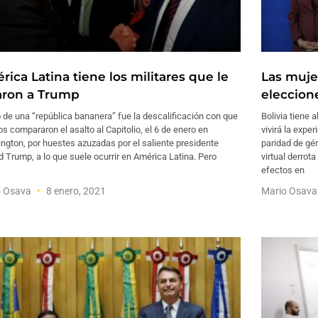
ica Latina tiene los militares que le
Las muje
taron a Trump
eleccion
 de una “república bananera” fue la descalificación con que
Bolivia tiene
 compararon el asalto al Capitolio, el 6 de enero en
vivirá la expe
gton, por huestes azuzadas por el saliente presidente
paridad de gé
 Trump, a lo que suele ocurrir en América Latina. Pero
virtual derrot
efectos en
o Osava
8 enero, 2021
Mario Osav