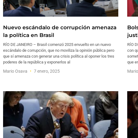
Nuevo escándalo de corrupción amenaza
Bol
la política en Brasil
just
RÍO DE JANEIRO – Brasil comenzó 2025 envuelto en un nuevo
RÍO D
escándalo de corrupción, que no moviliza la opinión pública pero
con qu
que sí amenaza con generar una crisis política al oponer los tres
somete
poderes de la república y exponerlos al
que en
Mario Osava
7 enero, 2025
Mari