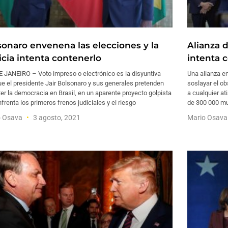
sonaro envenena las elecciones y la
Alianza 
icia intenta contenerlo
intenta 
E JANEIRO – Voto impreso o electrónico es la disyuntiva
Una alianza en
e el presidente Jair Bolsonaro y sus generales pretenden
soslayar el ob
r la democracia en Brasil, en un aparente proyecto golpista
a cualquier at
frenta los primeros frenos judiciales y el riesgo
de 300 000 mu
o Osava
3 agosto, 2021
Mario Osav