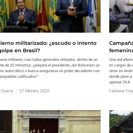
ierno militarizado: ¿escudo o intento
Campaña
golpe en Brasil?
femenina
eve militares, casi todos generales retirados, dentro de un
Una red altern
te de 22 ministros, ¿prepara el presidente Jair Bolsonaro un
en cargos de 
rno autocrático o busca asegurarse un poder decadente con
otras en Améri
aespaldas calificados?
donde pese a 
apenas 29,8
o Osava
27 febrero, 2020
Fabiana Fra