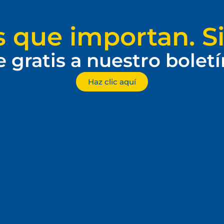
s que importan. Si
e gratis a nuestro bolet
Haz clic aquí