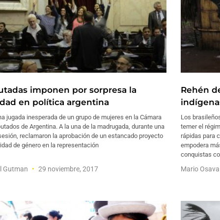
utadas imponen por sorpresa la
Rehén de
idad en política argentina
indígena
na jugada inesperada de un grupo de mujeres en la Cámara
Los brasileño
utados de Argentina. A la una de la madrugada, durante una
temer el régi
sesión, reclamaron la aprobación de un estancado proyecto
rápidas para c
idad de género en la representación
empodera más 
conquistas c
el Gutman
29 noviembre, 2017
Mario Osav