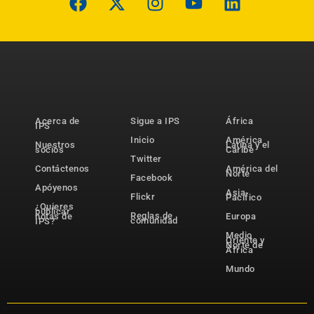
Acerca de
Sigue a IPS
África
IPS
Inicio
América
Nuestros
Latina y el
socios
Caribe
Twitter
Contáctenos
América del
Norte
Facebook
Apóyenos
Asia-
Flickr
Pacífico
¿Quieres
publicar
Reglas de
notas de
Europa
comunidad
IPS?
Medio
Oriente y
Norte de
África
Mundo