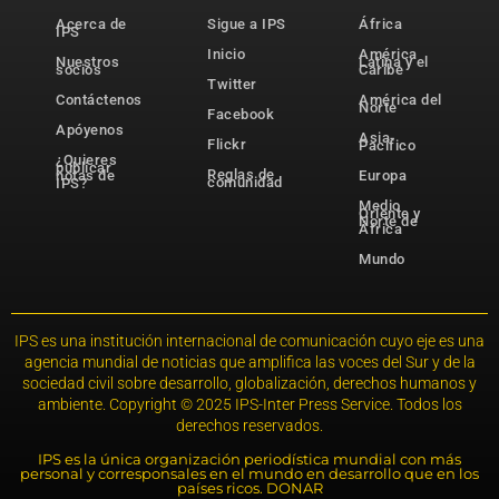
Acerca de
Sigue a IPS
África
IPS
Inicio
América
Nuestros
Latina y el
socios
Caribe
Twitter
Contáctenos
América del
Norte
Facebook
Apóyenos
Asia-
Flickr
Pacífico
¿Quieres
publicar
Reglas de
notas de
Europa
comunidad
IPS?
Medio
Oriente y
Norte de
África
Mundo
IPS es una institución internacional de comunicación cuyo eje es una
agencia mundial de noticias que amplifica las voces del Sur y de la
sociedad civil sobre desarrollo, globalización, derechos humanos y
ambiente. Copyright © 2025 IPS-Inter Press Service. Todos los
derechos reservados.
IPS es la única organización periodística mundial con más
personal y corresponsales en el mundo en desarrollo que en los
países ricos. DONAR