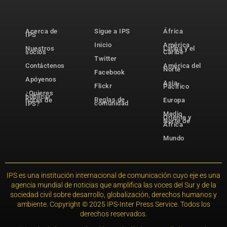
Acerca de
Sigue a IPS
África
IPS
Inicio
América
Nuestros
Latina y el
socios
Caribe
Twitter
Contáctenos
América del
Norte
Facebook
Apóyenos
Asia-
Flickr
Pacífico
¿Quieres
publicar
Reglas de
notas de
Europa
comunidad
IPS?
Medio
Oriente y
Norte de
África
Mundo
IPS es una institución internacional de comunicación cuyo eje es una
agencia mundial de noticias que amplifica las voces del Sur y de la
sociedad civil sobre desarrollo, globalización, derechos humanos y
ambiente. Copyright © 2025 IPS-Inter Press Service. Todos los
derechos reservados.