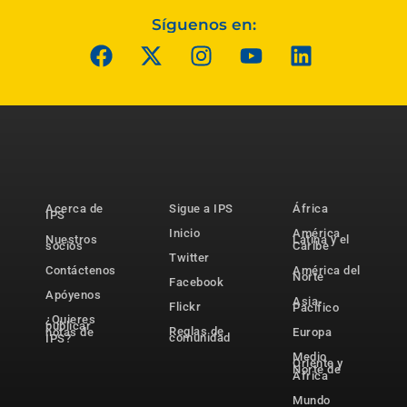
Síguenos en:
Acerca de
Sigue a IPS
África
IPS
Inicio
América
Nuestros
Latina y el
socios
Caribe
Twitter
Contáctenos
América del
Norte
Facebook
Apóyenos
Asia-
Flickr
Pacífico
¿Quieres
publicar
Reglas de
notas de
Europa
comunidad
IPS?
Medio
Oriente y
Norte de
África
Mundo