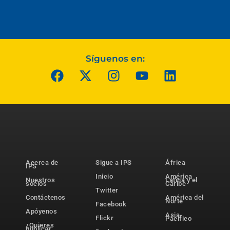
Síguenos en:
Acerca de
Sigue a IPS
África
IPS
Inicio
América
Nuestros
Latina y el
socios
Caribe
Twitter
Contáctenos
América del
Norte
Facebook
Apóyenos
Asia-
Flickr
Pacífico
¿Quieres
publicar