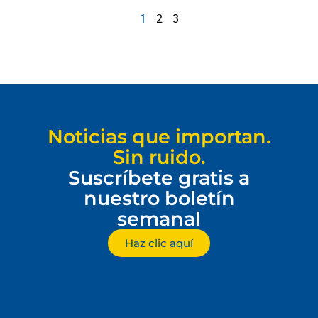
1
2
3
Noticias que importan.
Sin ruido.
Suscríbete gratis a
nuestro boletín
semanal
Haz clic aquí