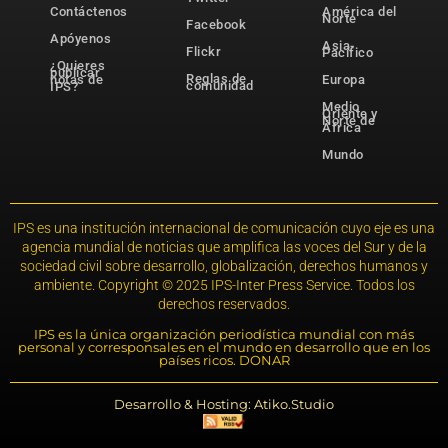
Contáctenos
América del
Norte
Facebook
Apóyenos
Asia-
Flickr
Pacífico
¿Quieres
publicar
Reglas de
notas de
Europa
comunidad
IPS?
Medio
Oriente y
Norte de
África
Mundo
IPS es una institución internacional de comunicación cuyo eje es una
agencia mundial de noticias que amplifica las voces del Sur y de la
sociedad civil sobre desarrollo, globalización, derechos humanos y
ambiente. Copyright © 2025 IPS-Inter Press Service. Todos los
derechos reservados.
IPS es la única organización periodística mundial con más
personal y corresponsales en el mundo en desarrollo que en los
países ricos. DONAR
Desarrollo & Hosting: Atiko.Studio