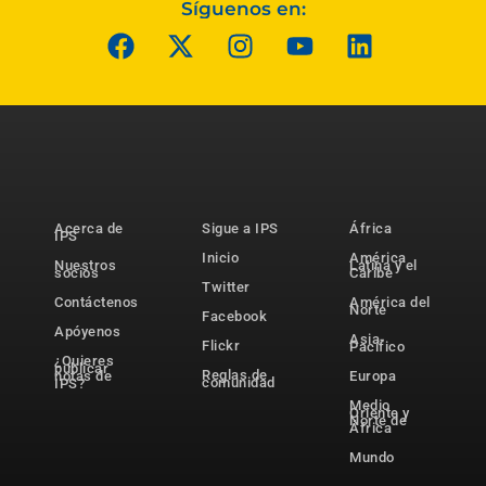
Síguenos en:
Acerca de
Sigue a IPS
África
IPS
Inicio
América
Nuestros
Latina y el
socios
Caribe
Twitter
Contáctenos
América del
Norte
Facebook
Apóyenos
Asia-
Flickr
Pacífico
¿Quieres
publicar
Reglas de
notas de
Europa
comunidad
IPS?
Medio
Oriente y
Norte de
África
Mundo