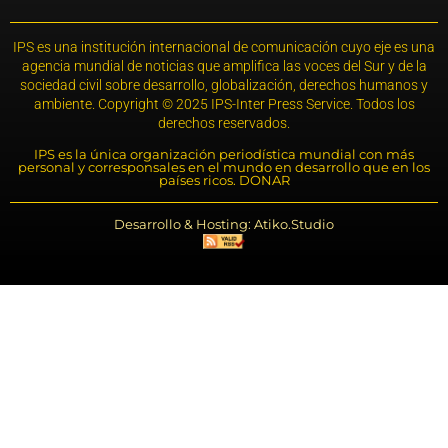
IPS es una institución internacional de comunicación cuyo eje es una
agencia mundial de noticias que amplifica las voces del Sur y de la
sociedad civil sobre desarrollo, globalización, derechos humanos y
ambiente. Copyright © 2025 IPS-Inter Press Service. Todos los
derechos reservados.
IPS es la única organización periodística mundial con más
personal y corresponsales en el mundo en desarrollo que en los
países ricos. DONAR
Desarrollo & Hosting: Atiko.Studio